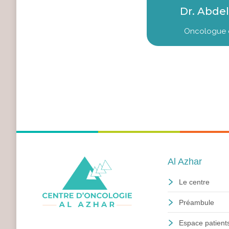
Dr. Abde
Oncologue e
Nous contacter
Afficher nos coordonnées
Al Azhar
Le centre
Préambule
Espace patient