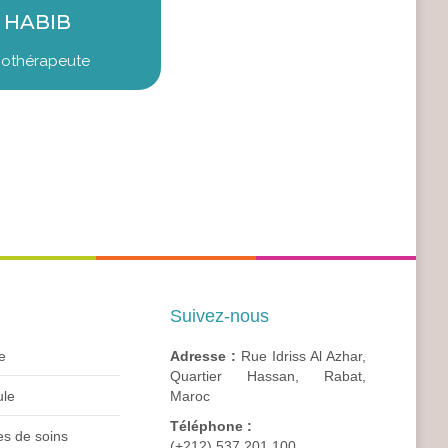
I HABIB
iothérapeute
Urgences Cancer
(+212) 537 201 100
Suivez-nous
e
Adresse :
Rue Idriss Al Azhar,
Quartier Hassan, Rabat,
le
Maroc
Téléphone :
es de soins
(+212) 537 201 100