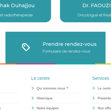
lhak Ouhajjou
Dr. FAOUZ
t radiothérapeute
Oncologue et Rad
Prendre rendez-vous
Formulaire de rendez-vous
Le centre
Services
Qui sommes nous ?
Le centr
Historique
Préambu
s
Notre équipes
Nos offr